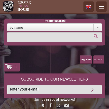
RUSSIAN
CHESS
HOUSE
product search:
Русский
by name
Английск
register
sign in
0
SUBSCRIBE TO OUR NEWSLETTERS
Join us in social networks!