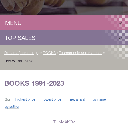
MENU
TOP SALES
»
»
»
Главная (Home page)
BOOKS
Tournaments and matches
Books 1991-2023
BOOKS 1991-2023
Sort:
highest price
lowest price
new arrival
by name
by author
TUKMAKOV