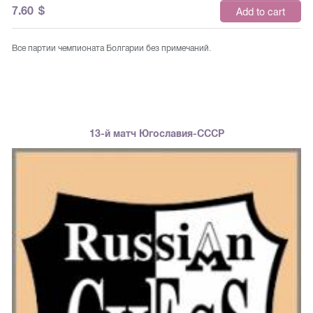
7.60
$
Add to cart
Все партии чемпионата Болгарии без примечаний.
13-й матч Югославия-СССР