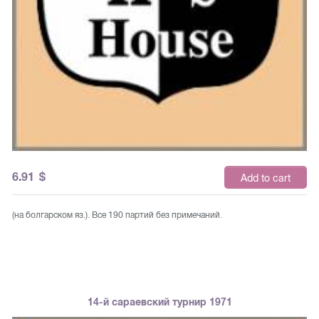
6.91
$
Add to cart
(на болгарском яз.). Все 190 партий без примечаний.
14-й сараевский турнир 1971