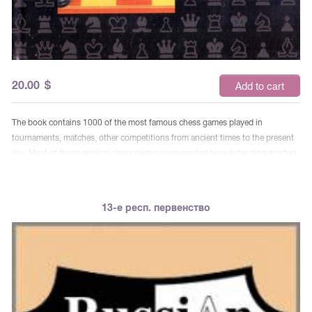
20.00
$
Add to cart
The book contains 1000 of the most famous chess games played in
tournaments, matches, other competitions from ancient times to the present
day. Most of these original chess pieces were created by outstanding masters,
although some were taken from the works of lesser-known chess players,
sometimes even amateurs. The party is accompanied by a brief commentary,
which does not pretend to be academic, but animates what is happening on
13-е респ. первенство
the board. A small preface explains the originator's approach to the huge
chess material that he had to sort out and rework. The book gives an idea of ​​
how chess art has changed and developed, tastes and evaluations were
refined and improved, and how the playing styles of great masters changed at
different stages of a centuries-old chess history. Also presented is the
"creativity" of machines, their fights with a man, the best examples of
women's chess. Some parties have applied, educational value. The book is