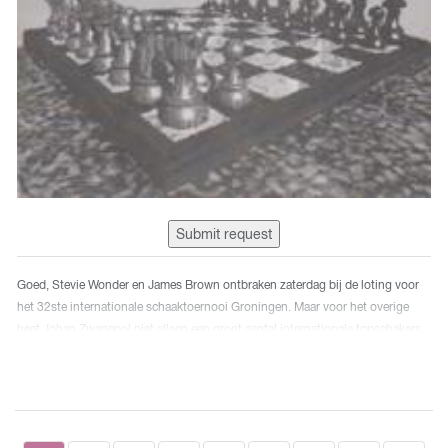
Submit request
Goed, Stevie Wonder en James Brown ontbraken zaterdag bij de loting voor
het 32ste internationale schaaktoernooi Groningen. Maar voor het overige
heet Johan Zwanepol niet alleen een groot aantal internationale topschakers
naar de Martinihal gezogen, zijn Stichting Schaak Groningen had ook een
lotingsritueel bedacht dat zeer enerverend uitpakte. Al was het alleen al omdat
sommige grootmeesters zich er haast een gebroken been aan struikelden.
Maar liefst 54 wereldtoppers zoren samen voor het - in de breedte - sterkst
bezette toernooi ter wereld gehouden. Zwanepol was er in geslaagd het gros